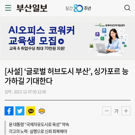
[사설] ‘글로벌 허브도시 부산’, 싱가포르 능
가하길 기대한다
입력 : 2023-12-07 05:12:00
가
윤 대통령 “국제자유도시로 육성” 약속
각고의 노력·실행으로 신뢰 회복해야