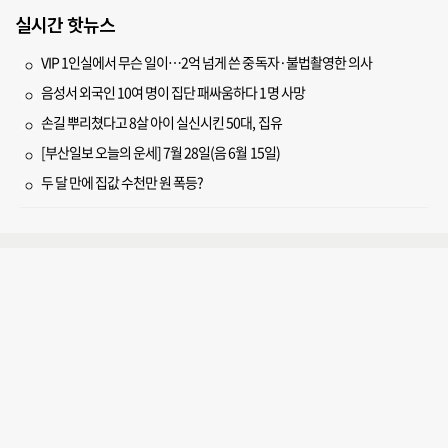
실시간 핫뉴스
VIP 1인실에서 무슨 일이…2억 넘게 쓴 중독자·불법촬영한 의사
음성서 외국인 10여 명이 집단 패싸움하다 1명 사망
손길 뿌리쳤다고 8살 아이 실신시킨 50대, 집유
[부산일보 오늘의 운세] 7월 28일(음 6월 15일)
두 달 만에 집값 수천만 원 폭등?