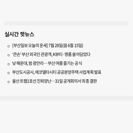
실시간 핫뉴스
[부산일보 오늘의 운세] 7월 28일(음 6월 15일)
‘큰손’ 부산 외국인 관광객, K뷰티·명품 쓸어담았다
낮 해운대, 밤 광안리… 부산 여름 즐기는 공식
부산도시공사, 에코델타시티 공공분양주택 사업계획 발표
울산 트램1호선 진퇴양난…31일 공개회의서 최종 결판