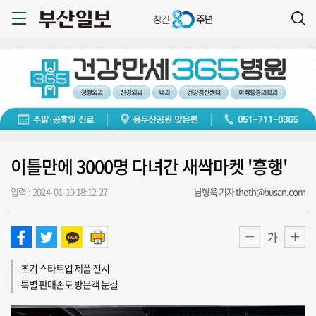
이틀만에 3000명 다녀간 새싹마켓 '흥행'
입력 : 2024-01-10 18:12:27
남형욱 기자 thoth@busan.com
가
초기 스타트업 제품 전시
특별 판매존도 방문객 눈길