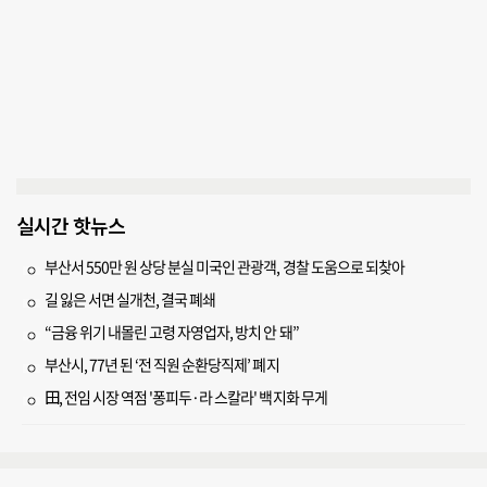
실시간 핫뉴스
부산서 550만 원 상당 분실 미국인 관광객, 경찰 도움으로 되찾아
길 잃은 서면 실개천, 결국 폐쇄
“금융 위기 내몰린 고령 자영업자, 방치 안 돼”
부산시, 77년 된 ‘전 직원 순환당직제’ 폐지
田, 전임 시장 역점 '퐁피두·라 스칼라' 백지화 무게