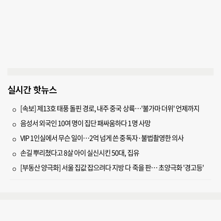
실시간 핫뉴스
[속보] 제13호 태풍 돌핀 경로, 내주 중국 상륙…'불가마 더위' 언제까지
음성서 외국인 10여 명이 집단 패싸움하다 1명 사망
VIP 1인실에서 무슨 일이…2억 넘게 쓴 중독자·불법촬영한 의사
손길 뿌리쳤다고 8살 아이 실신시킨 50대, 집유
[부동산 양극화] 서울 집값 잡으려다 지방 다 죽을 판… 초양극화 '경고등'