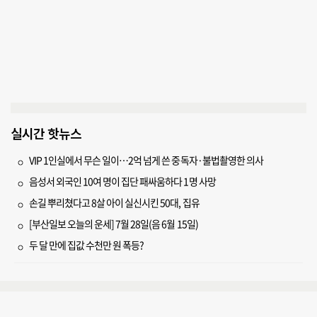
실시간 핫뉴스
VIP 1인실에서 무슨 일이…2억 넘게 쓴 중독자·불법촬영한 의사
음성서 외국인 10여 명이 집단 패싸움하다 1명 사망
손길 뿌리쳤다고 8살 아이 실신시킨 50대, 집유
[부산일보 오늘의 운세] 7월 28일(음 6월 15일)
두 달 만에 집값 수천만 원 폭등?