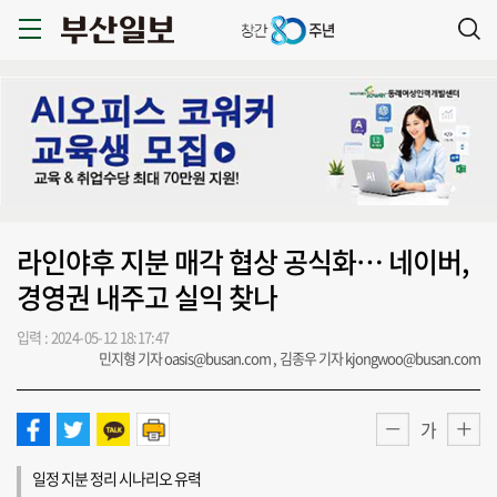
라인야후 지분 매각 협상 공식화… 네이버,
경영권 내주고 실익 찾나
입력 : 2024-05-12 18:17:47
민지형 기자 oasis@busan.com , 김종우 기자 kjongwoo@busan.com
가
일정 지분 정리 시나리오 유력