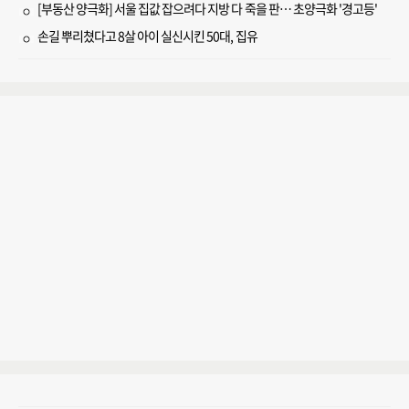
[부동산 양극화] 서울 집값 잡으려다 지방 다 죽을 판… 초양극화 '경고등'
손길 뿌리쳤다고 8살 아이 실신시킨 50대, 집유