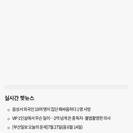
실시간 핫뉴스
음성서 외국인 10여 명이 집단 패싸움하다 1명 사망
VIP 1인실에서 무슨 일이…2억 넘게 쓴 중독자·불법촬영한 의사
[부산일보 오늘의 운세]7월 27일(음 6월 14일)