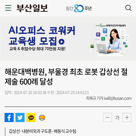
해운대백병원, 부울경 최초 로봇 갑상선 절
제술 600례 달성
입력 : 2024-07-25 16:03:38
수정 : 2024-07-29 14:43:21
최혜규 기자 iwill@busan.com
가
갑상선·내분비외과 구도훈·배동식 교수팀