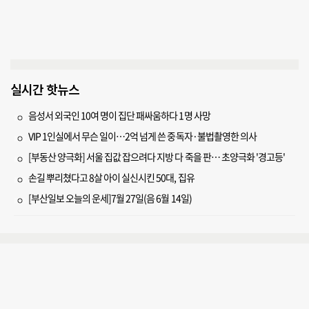
실시간 핫뉴스
음성서 외국인 10여 명이 집단 패싸움하다 1명 사망
VIP 1인실에서 무슨 일이…2억 넘게 쓴 중독자·불법촬영한 의사
[부동산 양극화] 서울 집값 잡으려다 지방 다 죽을 판… 초양극화 '경고등'
손길 뿌리쳤다고 8살 아이 실신시킨 50대, 집유
[부산일보 오늘의 운세]7월 27일(음 6월 14일)