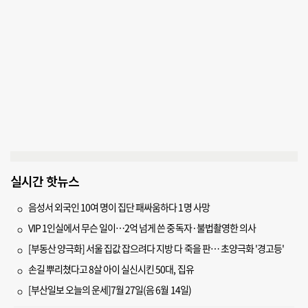
실시간 핫뉴스
음성서 외국인 10여 명이 집단 패싸움하다 1명 사망
VIP 1인실에서 무슨 일이…2억 넘게 쓴 중독자·불법촬영한 의사
[부동산 양극화] 서울 집값 잡으려다 지방 다 죽을 판… 초양극화 '경고등'
손길 뿌리쳤다고 8살 아이 실신시킨 50대, 집유
[부산일보 오늘의 운세]7월 27일(음 6월 14일)