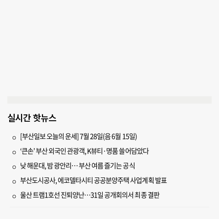
실시간 핫뉴스
[부산일보 오늘의 운세] 7월 28일(음 6월 15일)
‘큰손’ 부산 외국인 관광객, K뷰티·명품 쓸어담았다
낮 해운대, 밤 광안리… 부산 여름 즐기는 공식
부산도시공사, 에코델타시티 공공분양주택 사업계획 발표
울산 트램1호선 진퇴양난…31일 공개회의서 최종 결판