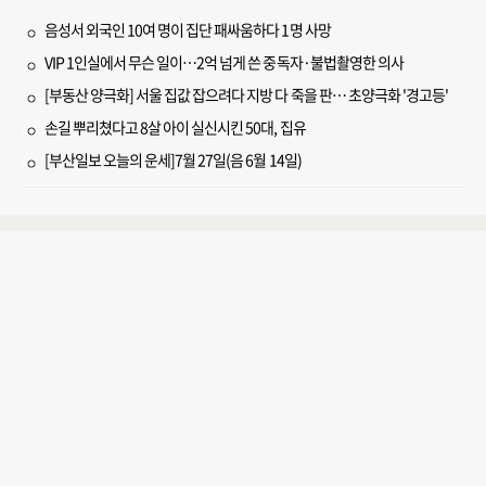
음성서 외국인 10여 명이 집단 패싸움하다 1명 사망
VIP 1인실에서 무슨 일이…2억 넘게 쓴 중독자·불법촬영한 의사
[부동산 양극화] 서울 집값 잡으려다 지방 다 죽을 판… 초양극화 '경고등'
손길 뿌리쳤다고 8살 아이 실신시킨 50대, 집유
[부산일보 오늘의 운세]7월 27일(음 6월 14일)