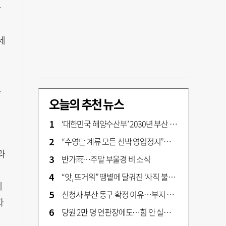
하
씩
세
로
오늘의 추천 뉴스
‘대한민국 해양수산부’ 2030년 부산 북항시대 연다
“수영만 계류 모든 선박 영업정지”… 재개발 속도전
라
반가雨…주말 부울경 비 소식
“앗, 뜨거워” 땡볕에 달궈진 ‘사직 불가마’ 관중석 무려 70도
체
신청사 부산 동구 확정 이유…부지 용이성·접근성·집적 가능성이 운명 갈랐다 [해수부 북항 시대]
자
당원 2만 명 연판장에도…힘 안 실리는 ‘장동혁 사퇴’ 공세