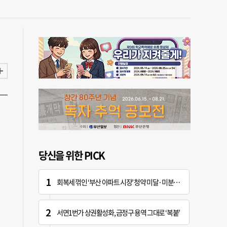
당신을 위한 PICK
회복세 꺾인 ‘부산 아파트 시장’ 청약 미달·미분양 심화
서면1번가 상권활성화, 금정구 용역 그대로 ‘복붙’