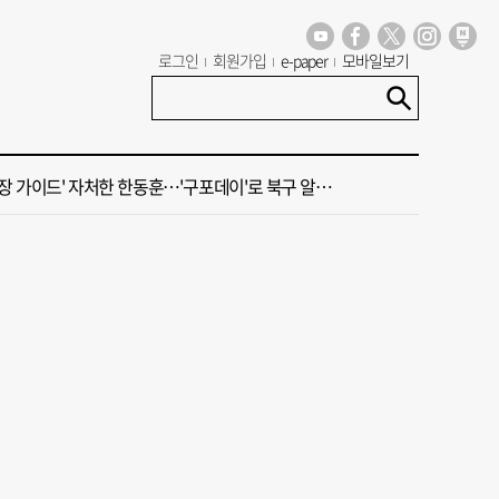
년 첫삽 뜬다더니… ‘범천기지창’ 다시 원점
로그인
회원가입
e-paper
모바일보기
혼했는데, 또"…퇴임 앞두고 가짜 청첩장 뿌린 초등 교장 송치
 가이드' 자처한 한동훈…'구포데이'로 북구 알리기 총력
 오늘의 운세] 8월 7일(음 6월 25일)
 오늘의 운세] 8월 6일(음 6월 24일)
년 첫삽 뜬다더니… ‘범천기지창’ 다시 원점
혼했는데, 또"…퇴임 앞두고 가짜 청첩장 뿌린 초등 교장 송치