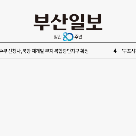
10
불가마 부산’ 식히려면 꽉 막힌 바람길 53곳 열어라
2028
2
보] 제13호 태풍 돌핀 경로, 내주 중국 상륙…'불가마 더위' 언제까지
"아들 결
4
수부 신청사, 북항 재개발 부지 복합항만지구 확정
'구포시장
6
부산일보 오늘의 운세] 8월 5일(음 6월 23일)
[부산일보
8
업 반세기 만에 노조 생긴 두 기업, 닮은 꼴 노사 갈등
[부산일보
10
불가마 부산’ 식히려면 꽉 막힌 바람길 53곳 열어라
2028
2
보] 제13호 태풍 돌핀 경로, 내주 중국 상륙…'불가마 더위' 언제까지
"아들 결