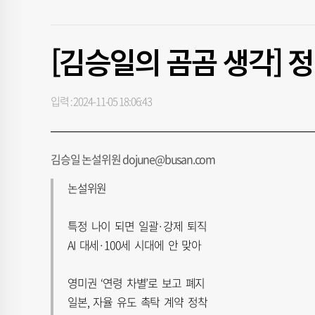
[김승일의 곰곰 생각] 
입력 : 2024-11-05 18:06:43
김승일 논설위원 dojune@busan.com
논설위원
특정 나이 되면 일괄·강제 퇴직
AI 대세·100세 시대에 안 맞아
영미권 ‘연령 차별’로 보고 폐지
일본, 자율 유도 촉탁 계약 정착