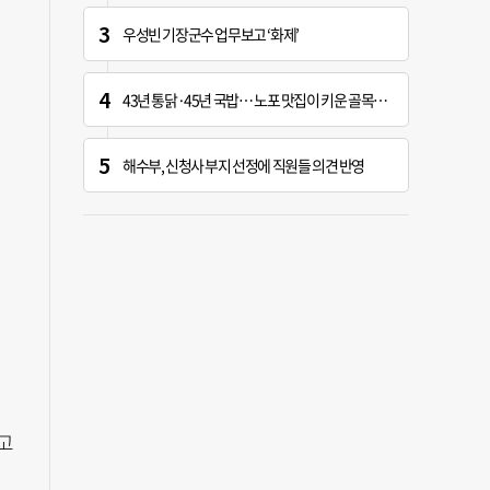
우성빈 기장군수 업무보고 ‘화제’
43년 통닭·45년 국밥… 노포 맛집이 키운 골목시장 [골목시장, 다시 장날]
해수부, 신청사 부지 선정에 직원들 의견 반영
고