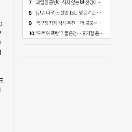
과열된 공방에 식지 않는 與 전당대회… 호남·수도권 집중하는 후보들
[규슈 나우] 조선인 15만 명 끌려간 치쿠호 탄광… 대를 이은 진실 캐기
북구청 자체 감사 추진… 더 불붙는 북구 신청사 갈등
0
로
‘도로 위 폭탄’ 약물운전… 휴가철 음주와 병행 단속 [교통안전, 시민이 만든다]
사
업
도
히