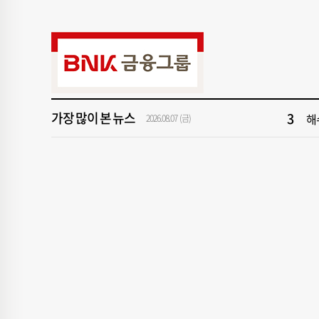
9
‘
1
[속
3
해
가장 많이 본 뉴스
5
[
2026.08.07 (금)
7
창
9
‘
1
[속