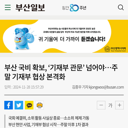
부산 국비 확보, ‘기재부 관문’ 넘어야…주
말 기재부 협상 본격화
입력 : 2024-11-28 15:57:29
김종우 기자 kjongwoo@busan.com
가
국회 예결위, 소위 활동 사실상 종료…소소위 체제 가동
부산 현안 사업, 기재부 협상 시작…주말 이후 1차 결과