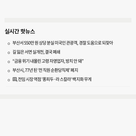
실시간 핫뉴스
부산서 550만 원 상당 분실 미국인 관광객, 경찰 도움으로 되찾아
길 잃은 서면 실개천, 결국 폐쇄
“금융 위기 내몰린 고령 자영업자, 방치 안 돼”
부산시, 77년 된 ‘전 직원 순환당직제’ 폐지
田, 전임 시장 역점 '퐁피두·라 스칼라' 백지화 무게