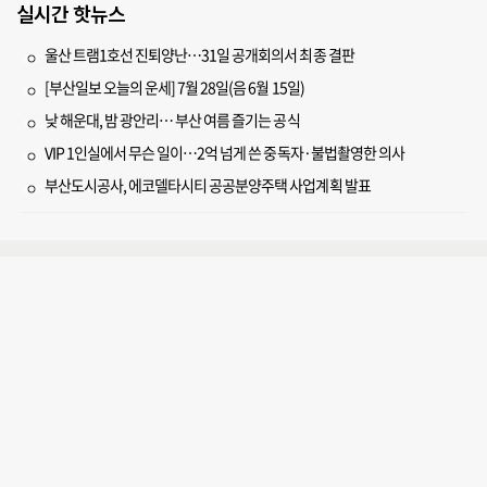
실시간 핫뉴스
울산 트램1호선 진퇴양난…31일 공개회의서 최종 결판
[부산일보 오늘의 운세] 7월 28일(음 6월 15일)
낮 해운대, 밤 광안리… 부산 여름 즐기는 공식
VIP 1인실에서 무슨 일이…2억 넘게 쓴 중독자·불법촬영한 의사
부산도시공사, 에코델타시티 공공분양주택 사업계획 발표