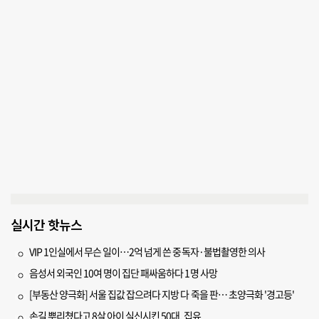
실시간 핫뉴스
VIP 1인실에서 무슨 일이…2억 넘게 쓴 중독자·불법촬영한 의사
음성서 외국인 10여 명이 집단 패싸움하다 1명 사망
[부동산 양극화] 서울 집값 잡으려다 지방 다 죽을 판… 초양극화 '경고등'
손길 뿌리쳤다고 8살 아이 실신시킨 50대, 집유