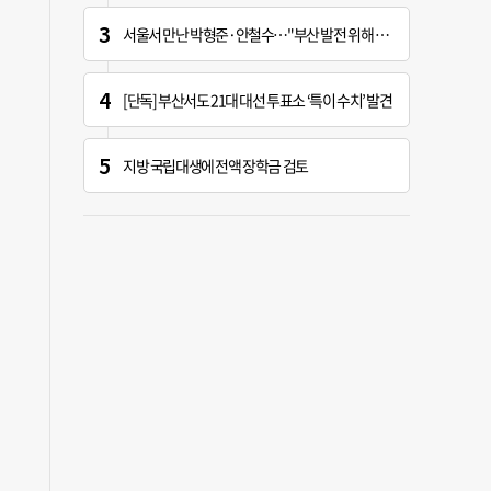
서울서 만난 박형준·안철수…"부산 발전 위해 힘 보태기로"
[단독] 부산서도 21대 대선 투표소 ‘특이 수치’ 발견
지방 국립대생에 전액 장학금 검토