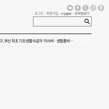
 부산공동어시장 현대화 사업 현장서 오염토 발견
로그인
회원가입
e-paper
모바일보기
신청사, 북항 재개발 부지 복합항만지구 확정
구, 부산 최초 기초생활수급자 ‘이사비· 생필품비’ 지원
주말 부울경 비 소식
·45년 국밥… 노포 맛집이 키운 골목시장 [골목시장, 다시 장날]
 부산공동어시장 현대화 사업 현장서 오염토 발견
신청사, 북항 재개발 부지 복합항만지구 확정