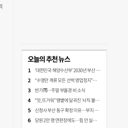
의
오늘의 추천 뉴스
‘대한민국 해양수산부’ 2030년 부산 북항시대 연다
“수영만 계류 모든 선박 영업정지”… 재개발 속도전
반가雨…주말 부울경 비 소식
“앗, 뜨거워” 땡볕에 달궈진 ‘사직 불가마’ 관중석 무려 70도
신청사 부산 동구 확정 이유…부지 용이성·접근성·집적 가능성이 운명 갈랐다 [해수부 북항 시대]
당원 2만 명 연판장에도…힘 안 실리는 ‘장동혁 사퇴’ 공세