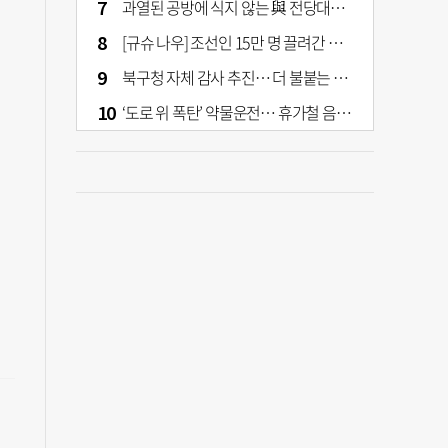
과열된 공방에 식지 않는 與 전당대회… 호남·수도권 집중하는 후보들
[규슈 나우] 조선인 15만 명 끌려간 치쿠호 탄광… 대를 이은 진실 캐기
북구청 자체 감사 추진… 더 불붙는 북구 신청사 갈등
‘도로 위 폭탄’ 약물운전… 휴가철 음주와 병행 단속 [교통안전, 시민이 만든다]