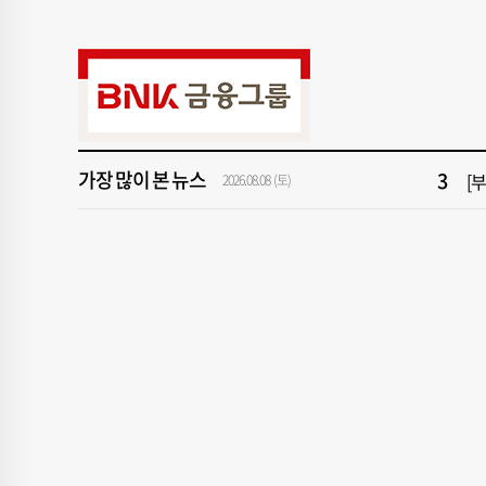
9
서
1
창
3
[
가장 많이 본 뉴스
5
[
2026.08.08 (토)
7
회
9
서
1
창