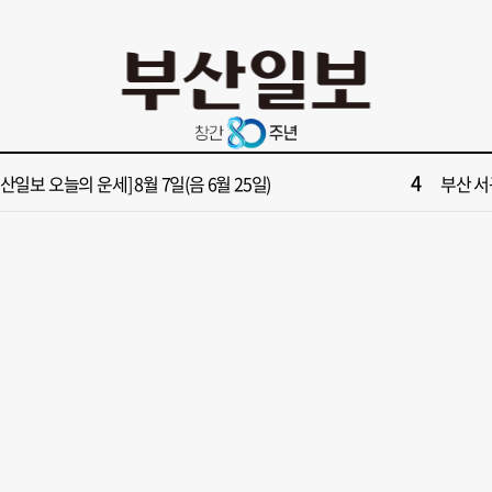
10
면1번가 상권활성화, 금정구 용역 그대로 ‘복붙’
[단독]
2
원 파크골프장 일찍 개장했더니 새벽부터 ‘문전성시’
해수부 
4
부산일보 오늘의 운세] 8월 7일(음 6월 25일)
부산 서
6
부산일보 오늘의 운세] 8월 6일(음 6월 24일)
반가雨…
8
복세 꺾인 ‘부산 아파트 시장’ 청약 미달·미분양 심화
43년 통닭
10
면1번가 상권활성화, 금정구 용역 그대로 ‘복붙’
[단독]
2
원 파크골프장 일찍 개장했더니 새벽부터 ‘문전성시’
해수부 