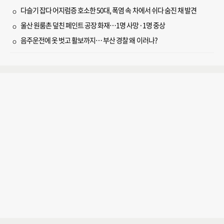
다슬기 잡다 어지럼증 호소한 50대, 폭염 속 차에서 쉬다 숨진 채 발견
울산 원룸촌 덮친 페인트 공장 화재…1명 사망·1명 중상
음주운전에 옷 벗고 활보까지… 부산 경찰 왜 이러나?