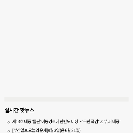
실시간 핫뉴스
제13호 태풍 '돌핀' 이동경로에 한반도 비상…'극한 폭염' vs '슈퍼 태풍'
[부산일보 오늘의 운세]8월 3일(음 6월 21일)