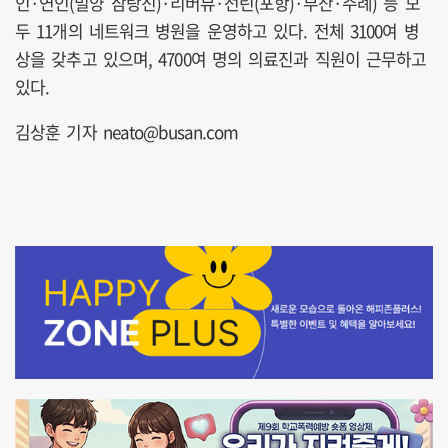
인·연인(밀양 삼랑진)·리버뷰·선린(포항)·부산·주례) 등 모
두 11개의 네트워크 병원을 운영하고 있다. 전체 3100여 병
상을 갖추고 있으며, 4700여 명의 의료진과 직원이 근무하고
있다.
김상훈 기자 neato@busan.com