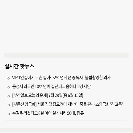
실시간 핫뉴스
VIP 1인실에서 무슨 일이…2억 넘게 쓴 중독자·불법촬영한 의사
음성서 외국인 10여 명이 집단 패싸움하다 1명 사망
[부산일보 오늘의 운세] 7월 28일(음 6월 15일)
[부동산 양극화] 서울 집값 잡으려다 지방 다 죽을 판… 초양극화 '경고등'
손길 뿌리쳤다고 8살 아이 실신시킨 50대, 집유