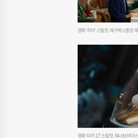
영화 ‘히어’ 스틸컷. 메가박스중앙 
영화 ‘미키 17’ 스틸컷. 워너브러