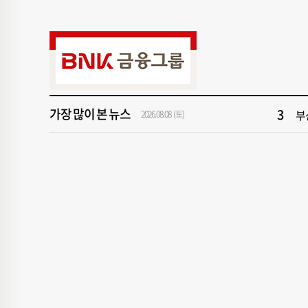
9
해
1
창
3
부
가장 많이 본 뉴스
5
반
2026.08.08 (토)
7
서
9
해
1
창