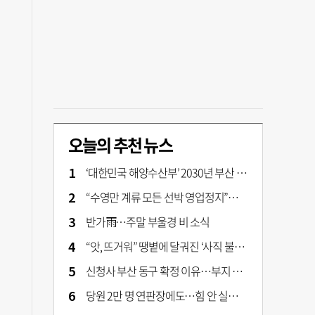
오늘의 추천 뉴스
‘대한민국 해양수산부’ 2030년 부산 북항시대 연다
“수영만 계류 모든 선박 영업정지”… 재개발 속도전
반가雨…주말 부울경 비 소식
“앗, 뜨거워” 땡볕에 달궈진 ‘사직 불가마’ 관중석 무려 70도
신청사 부산 동구 확정 이유…부지 용이성·접근성·집적 가능성이 운명 갈랐다 [해수부 북항 시대]
당원 2만 명 연판장에도…힘 안 실리는 ‘장동혁 사퇴’ 공세