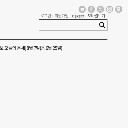
 부산서도 21대 대선 투표소 ‘특이 수치’ 발견
로그인
회원가입
e-paper
모바일보기
신청사, 북항 재개발 부지 복합항만지구 확정
 오늘의 운세] 8월 7일(음 6월 25일)
국 해양수산부’ 2030년 부산 북항시대 연다
 오늘의 운세] 8월 8일(음 6월 26일)
 부산서도 21대 대선 투표소 ‘특이 수치’ 발견
신청사, 북항 재개발 부지 복합항만지구 확정