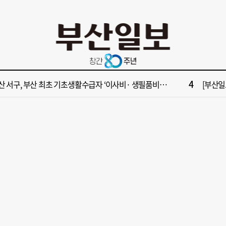
10
수부 청사 유치에 웃은 곽규택…희비 갈린 부산 의원들
[단독]
2
원 파크골프장 일찍 개장했더니 새벽부터 ‘문전성시’
해수부 
4
산 서구, 부산 최초 기초생활수급자 ‘이사비· 생필품비’ 지원
[부산일보
6
가雨…주말 부울경 비 소식
‘대한민
8
면1번가 상권활성화, 금정구 용역 그대로 ‘복붙’
[부산일보
10
수부 청사 유치에 웃은 곽규택…희비 갈린 부산 의원들
[단독]
2
원 파크골프장 일찍 개장했더니 새벽부터 ‘문전성시’
해수부 