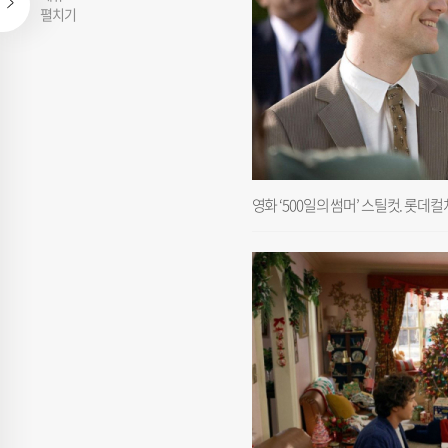
펼치기
영화 ‘500일의 썸머’ 스틸컷. 롯데