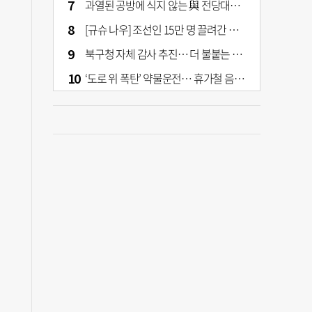
과열된 공방에 식지 않는 與 전당대회… 호남·수도권 집중하는 후보들
[규슈 나우] 조선인 15만 명 끌려간 치쿠호 탄광… 대를 이은 진실 캐기
북구청 자체 감사 추진… 더 불붙는 북구 신청사 갈등
‘도로 위 폭탄’ 약물운전… 휴가철 음주와 병행 단속 [교통안전, 시민이 만든다]