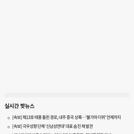
실시간 핫뉴스
[속보] 제13호 태풍 돌핀 경로, 내주 중국 상륙…'불가마 더위' 언제까지
[속보] 극우성향 단체 '신남성연대' 대표 숨진 채 발견