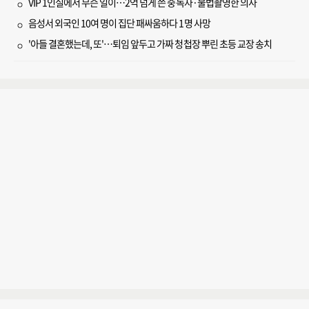
VIP 1인실에서 무슨 일이…2억 넘게 쓴 중독자·불법촬영한 의사
음성서 외국인 10여 명이 집단 패싸움하다 1명 사망
'아들 결혼했는데, 또'…퇴임 앞두고 가짜 청첩장 뿌린 초등 교장 송치