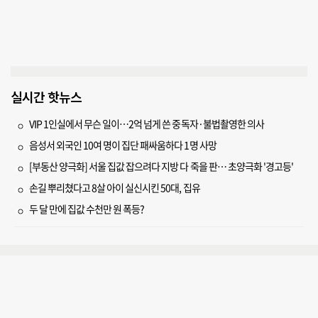
실시간 핫뉴스
VIP 1인실에서 무슨 일이…2억 넘게 쓴 중독자·불법촬영한 의사
음성서 외국인 10여 명이 집단 패싸움하다 1명 사망
[부동산 양극화] 서울 집값 잡으려다 지방 다 죽을 판… 초양극화 '경고등'
손길 뿌리쳤다고 8살 아이 실신시킨 50대, 집유
두 달 만에 집값 수천만 원 폭등?