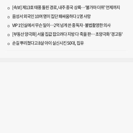
[속보] 제13호 태풍 돌핀 경로, 내주 중국 상륙…'불가마 더위' 언제까지
음성서 외국인 10여 명이 집단 패싸움하다 1명 사망
VIP 1인실에서 무슨 일이…2억 넘게 쓴 중독자·불법촬영한 의사
[부동산 양극화] 서울 집값 잡으려다 지방 다 죽을 판… 초양극화 '경고등'
손길 뿌리쳤다고 8살 아이 실신시킨 50대, 집유