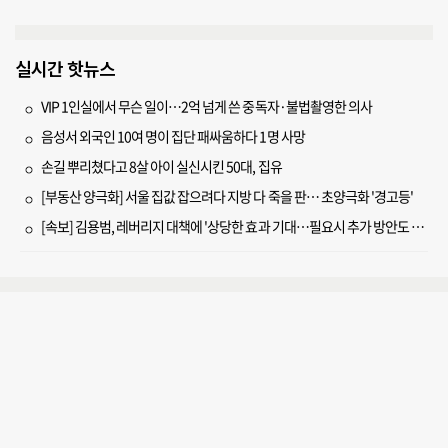
실시간 핫뉴스
VIP 1인실에서 무슨 일이…2억 넘게 쓴 중독자·불법촬영한 의사
음성서 외국인 10여 명이 집단 패싸움하다 1명 사망
손길 뿌리쳤다고 8살 아이 실신시킨 50대, 집유
[부동산 양극화] 서울 집값 잡으려다 지방 다 죽을 판… 초양극화 '경고등'
[속보] 김용범, 레버리지 대책에 '상당한 효과 기대…필요시 추가 방안도 검토'