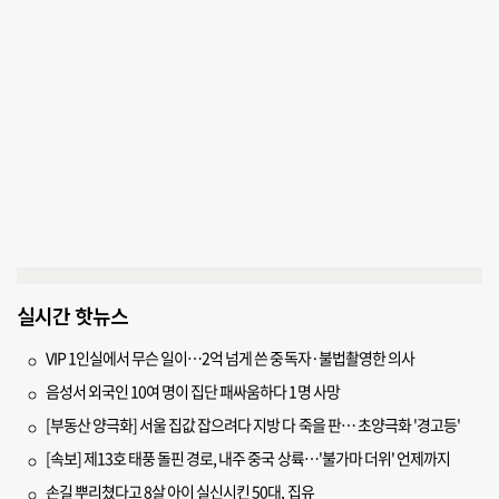
실시간 핫뉴스
VIP 1인실에서 무슨 일이…2억 넘게 쓴 중독자·불법촬영한 의사
음성서 외국인 10여 명이 집단 패싸움하다 1명 사망
[부동산 양극화] 서울 집값 잡으려다 지방 다 죽을 판… 초양극화 '경고등'
[속보] 제13호 태풍 돌핀 경로, 내주 중국 상륙…'불가마 더위' 언제까지
손길 뿌리쳤다고 8살 아이 실신시킨 50대, 집유