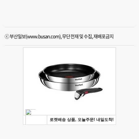
ⓒ 부산일보(www.busan.com), 무단전재 및 수집, 재배포금지