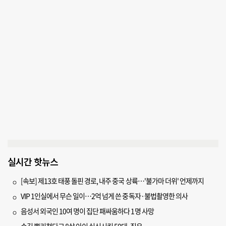
실시간 핫뉴스
[속보] 제13호 태풍 돌핀 경로, 내주 중국 상륙…'불가마 더위' 언제까지
VIP 1인실에서 무슨 일이…2억 넘게 쓴 중독자·불법촬영한 의사
음성서 외국인 10여 명이 집단 패싸움하다 1명 사망