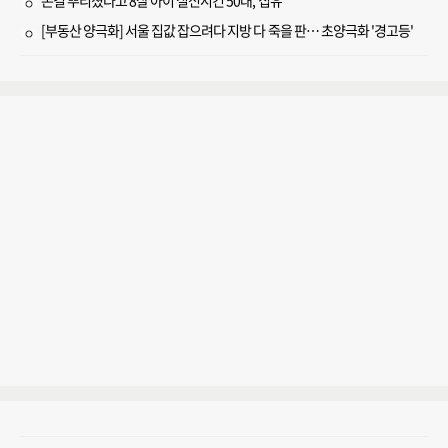
손길 뿌리쳤다고 8살 아이 실신시킨 50대, 집유
[부동산 양극화] 서울 집값 잡으려다 지방 다 죽을 판… 초양극화 '경고등'