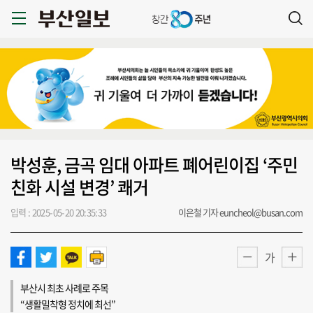
박성훈, 금곡 임대 아파트 폐어린이집 ‘주민
친화 시설 변경’ 쾌거
입력 : 2025-05-20 20:35:33
이은철 기자 euncheol@busan.com
가
부산시 최초 사례로 주목
“생활밀착형 정치에 최선”