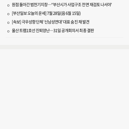
원점 돌아간 범천기지창…“부산시가 사업구조 전면 재검토 나서야'
[부산일보 오늘의 운세] 7월 28일(음 6월 15일)
[속보] 극우성향 단체 '신남성연대' 대표 숨진 채 발견
울산 트램1호선 진퇴양난…31일 공개회의서 최종 결판