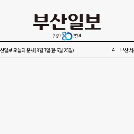
10
면1번가 상권활성화, 금정구 용역 그대로 ‘복붙’
[단독]
2
원 파크골프장 일찍 개장했더니 새벽부터 ‘문전성시’
해수부 
4
부산일보 오늘의 운세] 8월 7일(음 6월 25일)
부산 서
6
부산일보 오늘의 운세] 8월 6일(음 6월 24일)
반가雨…
8
복세 꺾인 ‘부산 아파트 시장’ 청약 미달·미분양 심화
43년 통닭
10
면1번가 상권활성화, 금정구 용역 그대로 ‘복붙’
[단독]
2
원 파크골프장 일찍 개장했더니 새벽부터 ‘문전성시’
해수부 