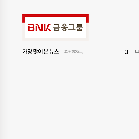
9
서
1
창
3
[
가장 많이 본 뉴스
5
[
2026.08.08 (토)
7
회
9
서
1
창