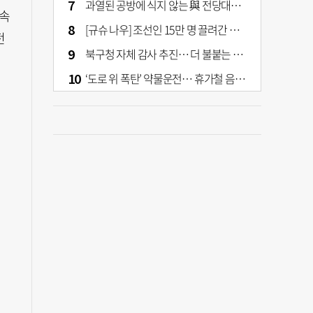
과열된 공방에 식지 않는 與 전당대회… 호남·수도권 집중하는 후보들
 속
[규슈 나우] 조선인 15만 명 끌려간 치쿠호 탄광… 대를 이은 진실 캐기
전
북구청 자체 감사 추진… 더 불붙는 북구 신청사 갈등
‘도로 위 폭탄’ 약물운전… 휴가철 음주와 병행 단속 [교통안전, 시민이 만든다]