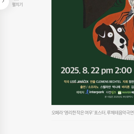
펼치기
오페라 ‘영리한 작은 여우’ 포스터. 루체테음악극