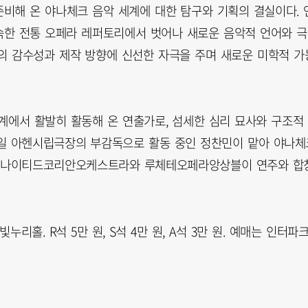
비해 온 야나체크 음악 세계에 대한 탐구와 기획의 결실이다. 
익숙한 전통 오페라 레퍼토리에서 벗어나 새로운 음악적 언어와 
의 감수성과 제작 방향에 신선한 자극을 주며 새로운 미학적 가
계에서 활발히 활동해 온 연출가로, 섬세한 심리 묘사와 구조적
독일 아헨시립극장의 부감독으로 활동 중인 정찬민이 맡아 야나체
 유나이티드코리안오케스트라와 루체테오페라앙상블이 연주와 합
빛누리홀. R석 5만 원, S석 4만 원, A석 3만 원. 예매는 인터파