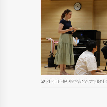
오페라 ‘영리한 작은 여우’ 연습 장면. 루체테음악