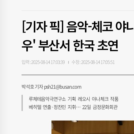
[기자 픽] 음악-체코 야
우' 부산서 한국 초연
입력 : 2025-08-14 17:03:39
수정 : 2025-08-14 17:05:51
박석호 기자 psh21@busan.com
루체테음악극연구소 기획 레오시 야나체크 작품
베히텔 연출·정찬민 지휘… 22일 금정문화회관