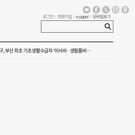
 부산공동어시장 현대화 사업 현장서 오염토 발견
로그인
회원가입
e-paper
모바일보기
신청사, 북항 재개발 부지 복합항만지구 확정
구, 부산 최초 기초생활수급자 ‘이사비· 생필품비’ 지원
주말 부울경 비 소식
·45년 국밥… 노포 맛집이 키운 골목시장 [골목시장, 다시 장날]
 부산공동어시장 현대화 사업 현장서 오염토 발견
신청사, 북항 재개발 부지 복합항만지구 확정