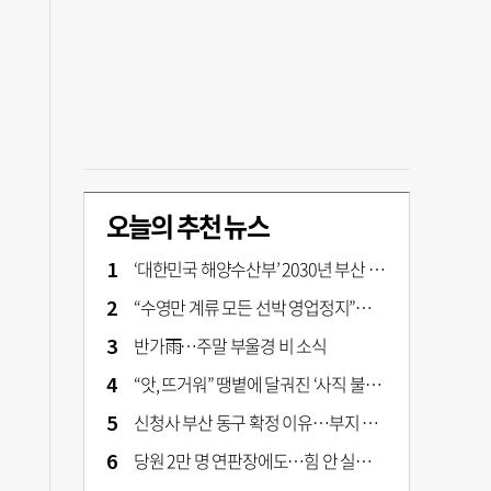
오늘의 추천 뉴스
‘대한민국 해양수산부’ 2030년 부산 북항시대 연다
“수영만 계류 모든 선박 영업정지”… 재개발 속도전
반가雨…주말 부울경 비 소식
“앗, 뜨거워” 땡볕에 달궈진 ‘사직 불가마’ 관중석 무려 70도
신청사 부산 동구 확정 이유…부지 용이성·접근성·집적 가능성이 운명 갈랐다 [해수부 북항 시대]
당원 2만 명 연판장에도…힘 안 실리는 ‘장동혁 사퇴’ 공세