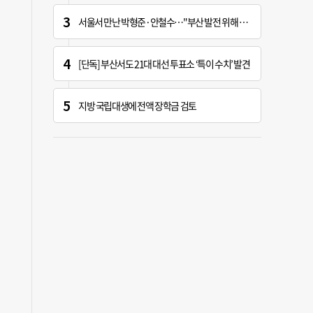
서울서 만난 박형준·안철수…"부산 발전 위해 힘 보태기로"
[단독] 부산서도 21대 대선 투표소 ‘특이 수치’ 발견
지방 국립대생에 전액 장학금 검토