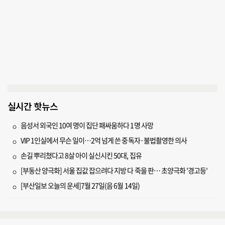
실시간 핫뉴스
음성서 외국인 10여 명이 집단 패싸움하다 1명 사망
VIP 1인실에서 무슨 일이…2억 넘게 쓴 중독자·불법촬영한 의사
손길 뿌리쳤다고 8살 아이 실신시킨 50대, 집유
[부동산 양극화] 서울 집값 잡으려다 지방 다 죽을 판… 초양극화 '경고등'
[부산일보 오늘의 운세]7월 27일(음 6월 14일)