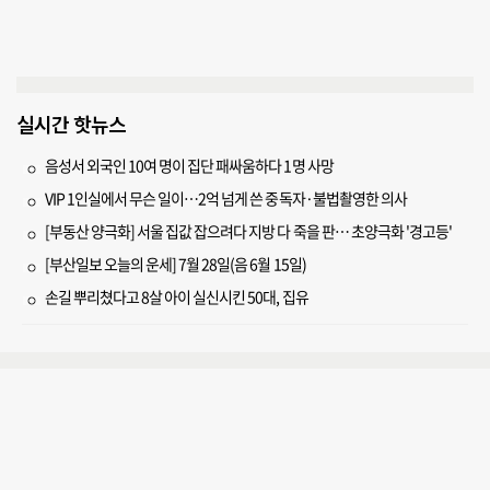
실시간 핫뉴스
음성서 외국인 10여 명이 집단 패싸움하다 1명 사망
VIP 1인실에서 무슨 일이…2억 넘게 쓴 중독자·불법촬영한 의사
[부동산 양극화] 서울 집값 잡으려다 지방 다 죽을 판… 초양극화 '경고등'
[부산일보 오늘의 운세] 7월 28일(음 6월 15일)
손길 뿌리쳤다고 8살 아이 실신시킨 50대, 집유