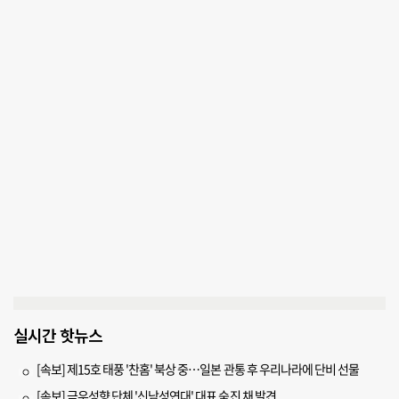
실시간 핫뉴스
[속보] 제15호 태풍 '찬홈' 북상 중…일본 관통 후 우리나라에 단비 선물
[속보] 극우성향 단체 '신남성연대' 대표 숨진 채 발견