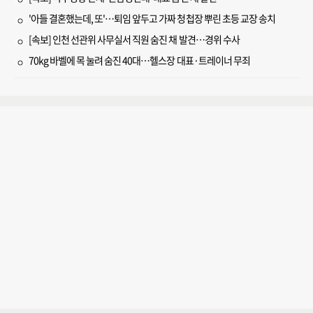
'아들 결혼했는데, 또'…퇴임 앞두고 가짜 청첩장 뿌린 초등 교장 송치
[속보] 인천 선관위 사무실서 직원 숨진 채 발견…경위 수사
70kg 바벨에 목 눌려 숨진 40대…헬스장 대표·트레이너 무죄