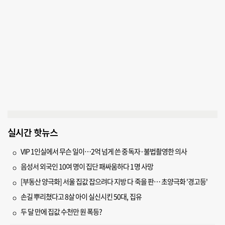
실시간 핫뉴스
VIP 1인실에서 무슨 일이…2억 넘게 쓴 중독자·불법촬영한 의사
음성서 외국인 10여 명이 집단 패싸움하다 1명 사망
[부동산 양극화] 서울 집값 잡으려다 지방 다 죽을 판… 초양극화 '경고등'
손길 뿌리쳤다고 8살 아이 실신시킨 50대, 집유
두 달 만에 집값 수천만 원 폭등?