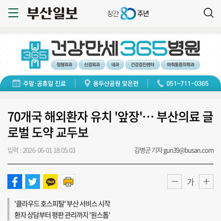
70개국 해외환자 유치 '앞장'… 부산의료 글
로벌 도약 교두보
입력 : 2026-06-01 18:05:03
김병군 기자 gun39@busan.com
가
'클라우드 호스피탈' 부산 서비스 시작
환자 상담부터 평판 관리까지 '원스톱'