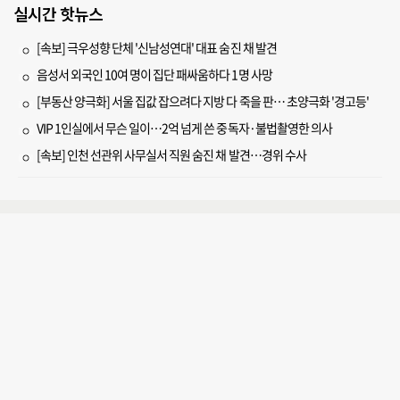
실시간 핫뉴스
[속보] 극우성향 단체 '신남성연대' 대표 숨진 채 발견
음성서 외국인 10여 명이 집단 패싸움하다 1명 사망
[부동산 양극화] 서울 집값 잡으려다 지방 다 죽을 판… 초양극화 '경고등'
VIP 1인실에서 무슨 일이…2억 넘게 쓴 중독자·불법촬영한 의사
[속보] 인천 선관위 사무실서 직원 숨진 채 발견…경위 수사