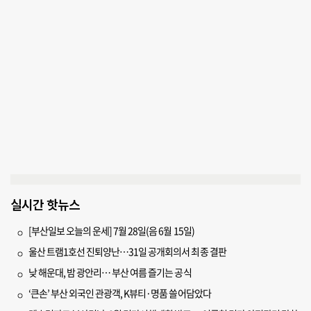
실시간 핫뉴스
[부산일보 오늘의 운세] 7월 28일(음 6월 15일)
울산 트램1호선 진퇴양난…31일 공개회의서 최종 결판
낮 해운대, 밤 광안리… 부산 여름 즐기는 공식
‘큰손’ 부산 외국인 관광객, K뷰티·명품 쓸어담았다