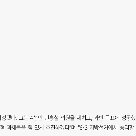
정됐다. 그는 4선인 민홍철 의원을 제치고, 과반 득표에 성공했
개혁 과제들을 힘 있게 추진하겠다”며 “6·3 지방선거에서 승리할