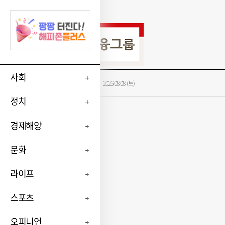
사회
가장 많이 본 뉴스
2026.08.08 (토)
정치
경제해양
문화
라이프
스포츠
오피니언