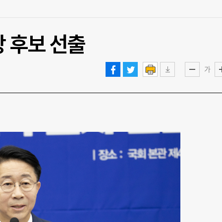
 후보 선출
가