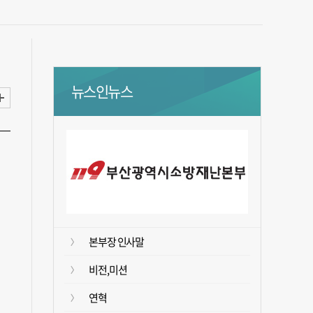
뉴스인뉴스
본부장 인사말
비전,미션
연혁