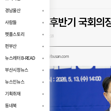
경남울산
조정식, 후반기 국회의장
사람들
펫플스토리
입력 : 2026-05-13 17:22:18
펀부산
이우영 기자 verdad@busan.com
뉴스레터 B-READ
부산시정뉴스
뉴스인뉴스
기획취재
동네북