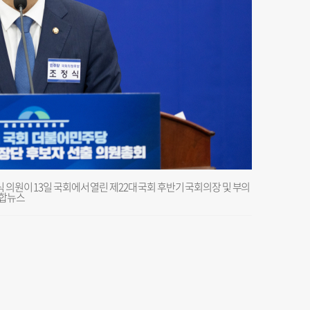
 의원이 13일 국회에서 열린 제22대 국회 후반기 국회의장 및 부의
연합뉴스