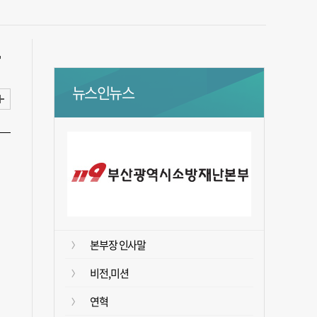
뉴스인뉴스
본부장 인사말
비전,미션
연혁