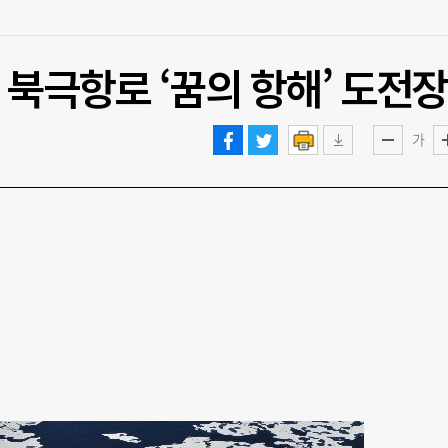
 북극항로 ‘꿈의 항해’ 도전장
가