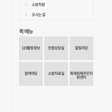
소방차량
오시는 길
퀵 메뉴
119활동정보
민원상담실
알림마당
참여마당
소방자료실
화재피해주민지
원센터