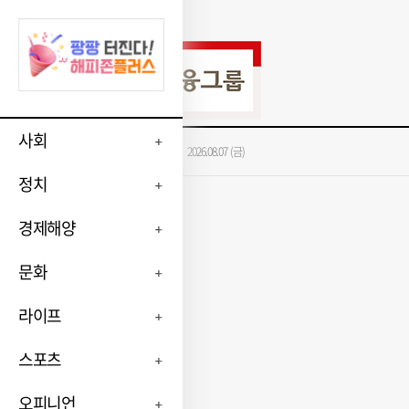
사회
가장 많이 본 뉴스
2026.08.07 (금)
정치
경제해양
문화
라이프
스포츠
오피니언