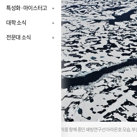
특성화·마이스터고
대학 소식
전문대 소식
북극해를 항해 중인 쇄빙연구선 아라온호 모습. 