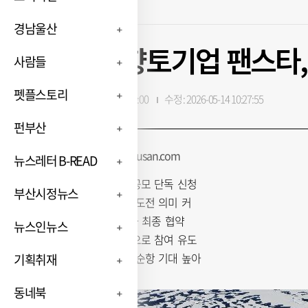
경남울산
[단독] 향토기업 팬스타,
사람들
펫플스토리
입력 : 2026-05-13 22:00:00
수정 : 2026-05-14 10:27:55
펀부산
박혜랑 기자 rang@busan.com
뉴스레터 B-READ
시범운항 선사 공모 단독 신청
부산시정뉴스
부산 대표 선사 도전 의미 커
15일 주관기관과 최종 협약
뉴스인뉴스
정부 파격 지원으로 참여 유도
유찰 우려 딛고 순항 기대 높아
기획취재
동네북