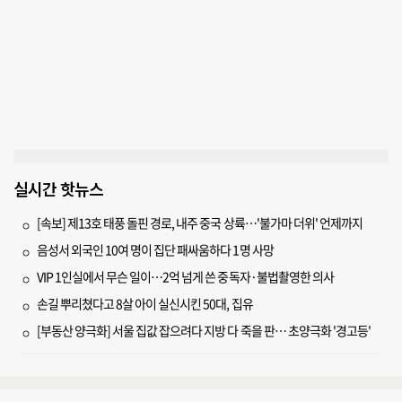
실시간 핫뉴스
[속보] 제13호 태풍 돌핀 경로, 내주 중국 상륙…'불가마 더위' 언제까지
음성서 외국인 10여 명이 집단 패싸움하다 1명 사망
VIP 1인실에서 무슨 일이…2억 넘게 쓴 중독자·불법촬영한 의사
손길 뿌리쳤다고 8살 아이 실신시킨 50대, 집유
[부동산 양극화] 서울 집값 잡으려다 지방 다 죽을 판… 초양극화 '경고등'