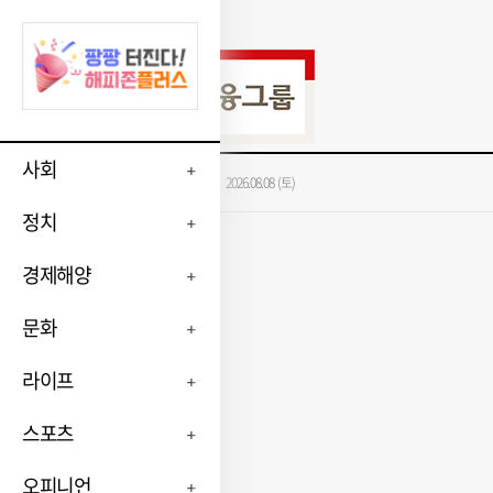
사회
가장 많이 본 뉴스
2026.08.08 (토)
정치
경제해양
문화
라이프
스포츠
오피니언