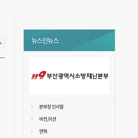
뉴스인뉴스
본부장 인사말
비전,미션
연혁