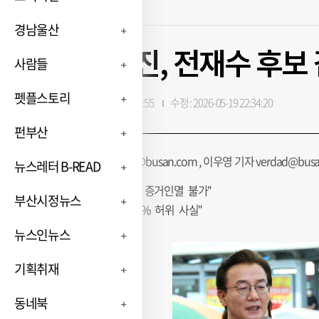
경남울산
전 보좌진, 전재수 후보
사람들
펫플스토리
입력 : 2026-05-19 18:29:55
수정 : 2026-05-19 22:34:20
펀부산
안준영 기자 jyoung@busan.com , 이우영 기자 verdad@busa
뉴스레터 B-READ
"윗선 지시 없이 증거인멸 불가"
부산시정뉴스
전 후보 측 "100% 허위 사실"
뉴스인뉴스
기획취재
동네북