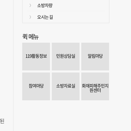
소방차량
오시는 길
퀵 메뉴
119활동정보
민원상담실
알림마당
참여마당
소방자료실
화재피해주민지
원센터
상된