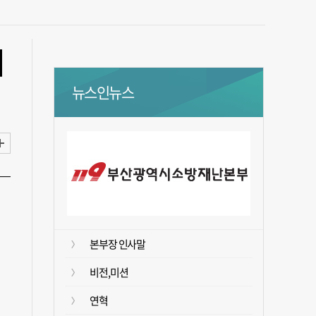
의
뉴스인뉴스
본부장 인사말
비전,미션
연혁