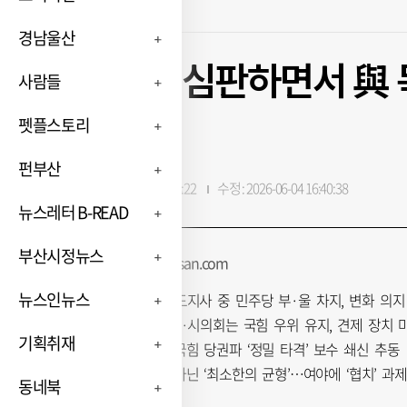
경남울산
野 퇴행 심판하면서 與
사람들
선택
펫플스토리
펀부산
입력 : 2026-06-04 16:38:22
수정 : 2026-06-04 16:40:38
뉴스레터 B-READ
부산시정뉴스
전창훈 기자 jch@busan.com
뉴스인뉴스
野 독점 3개 시도지사 중 민주당 부·울 차지, 변화 의지
반면 기초단체장·시의회는 국힘 우위 유지, 견제 장치 
기획취재
한동훈 승리로 국힘 당권파 ‘정밀 타격’ 보수 쇄신 추동
압승도 궤멸도 아닌 ‘최소한의 균형’…여야에 ‘협치’ 과
동네북