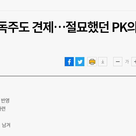
 독주도 견제…절묘했던 PK
가
 반영
마련
제 남겨