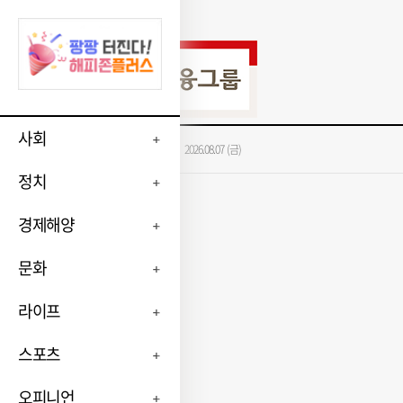
사회
가장 많이 본 뉴스
2026.08.07 (금)
정치
경제해양
문화
라이프
스포츠
오피니언