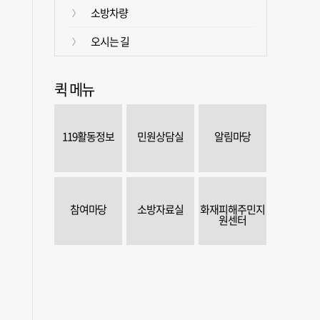
소방차량
오시는 길
퀵 메뉴
119활동정보
민원상담실
알림마당
참여마당
소방자료실
화재피해주민지
원센터