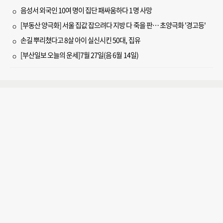
음성서 외국인 10여 명이 집단 패싸움하다 1명 사망
[부동산 양극화] 서울 집값 잡으려다 지방 다 죽을 판… 초양극화 '경고등'
손길 뿌리쳤다고 8살 아이 실신시킨 50대, 집유
[부산일보 오늘의 운세]7월 27일(음 6월 14일)