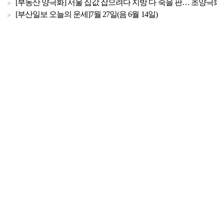
[부동산 양극화] 서울 집값 잡으려다 지방 다 죽을 판… 초양극화 
[부산일보 오늘의 운세]7월 27일(음 6월 14일)