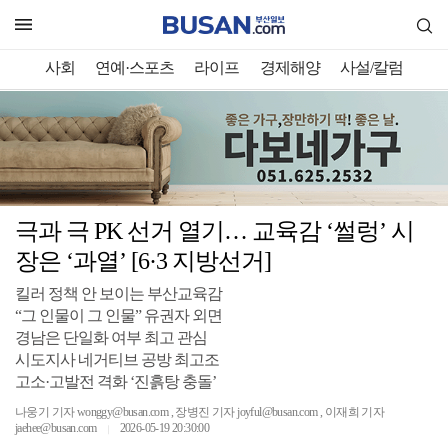
사회
연예·스포츠
라이프
경제해양
사설/칼럼
극과 극 PK 선거 열기… 교육감 ‘썰렁’ 시
장은 ‘과열’ [6·3 지방선거]
킬러 정책 안 보이는 부산교육감
“그 인물이 그 인물” 유권자 외면
경남은 단일화 여부 최고 관심
시도지사 네거티브 공방 최고조
고소·고발전 격화 ‘진흙탕 충돌’
나웅기 기자 wonggy@busan.com , 장병진 기자 joyful@busan.com , 이재희 기자
jaehee@busan.com
2026-05-19 20:30:00
｜