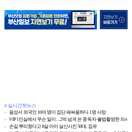
# 실시간핫뉴스
음성서 외국인 10여 명이 집단 패싸움하다 1명 사망
VIP 1인실에서 무슨 일이…2억 넘게 쓴 중독자·불법촬영한 의사
손길 뿌리쳤다고 8살 아이 실신시킨 50대, 집유