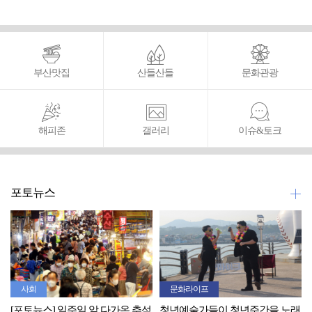
부산맛집
산들산들
문화관광
해피존
갤러리
이슈&토크
포토뉴스
사회
문화라이프
[포토뉴스] 일주일 앞 다가온 추석
청년예술가들이 청년주간을 노래