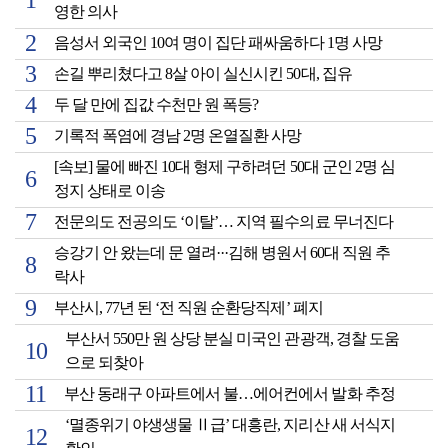
영한 의사
음성서 외국인 10여 명이 집단 패싸움하다 1명 사망
손길 뿌리쳤다고 8살 아이 실신시킨 50대, 집유
두 달 만에 집값 수천만 원 폭등?
기록적 폭염에 경남 2명 온열질환 사망
[속보] 물에 빠진 10대 형제 구하려던 50대 군인 2명 심
정지 상태로 이송
전문의도 전공의도 ‘이탈’… 지역 필수의료 무너진다
승강기 안 왔는데 문 열려···김해 병원서 60대 직원 추
락사
부산시, 77년 된 ‘전 직원 순환당직제’ 폐지
부산서 550만 원 상당 분실 미국인 관광객, 경찰 도움
으로 되찾아
부산 동래구 아파트에서 불…에어컨에서 발화 추정
‘멸종위기 야생생물 Ⅱ급’ 대흥란, 지리산 새 서식지