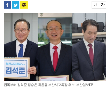
가
가
왼쪽부터 김석준 정승윤 최윤홍 부산시교육감 후보. 부산일보DB