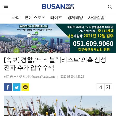
사회
연예·스포츠
라이프
경제해양
사설/칼럼
[속보] 경찰, '노조 블랙리스트' 의혹 삼성
전자 추가 압수수색
성규환 부산닷컴 기자 bastion@busan.com
2026-05-20 14:43:28
｜
가
가