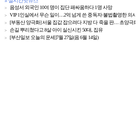
# 실시간핫뉴스
음성서 외국인 10여 명이 집단 패싸움하다 1명 사망
VIP 1인실에서 무슨 일이…2억 넘게 쓴 중독자·불법촬영한 의사
[부동산 양극화] 서울 집값 잡으려다 지방 다 죽을 판… 초양극화 
손길 뿌리쳤다고 8살 아이 실신시킨 50대, 집유
[부산일보 오늘의 운세]7월 27일(음 6월 14일)