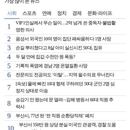
가장 많이 본 뉴스
사회
스포츠
연예
정치
경제
문화·라이프
VIP 1인실에서 무슨 일이…2억 넘게 쓴 중독자·불법촬
영한 의사
음성서 외국인 10여 명이 집단 패싸움하다 1명 사망
손길 뿌리쳤다고 8살 아이 실신시킨 50대, 집유
두 달 만에 집값 수천만 원 폭등?
기록적 폭염에 경남 2명 온열질환 사망
전문의도 전공의도 ‘이탈’… 지역 필수의료 무너진다
[속보] 물에 빠진 10대 형제 구하려던 50대 군인 2명 심
정지 상태로 이송
승강기 안 왔는데 문 열려···김해 병원서 60대 직원 추
락사
부산시, 77년 된 ‘전 직원 순환당직제’ 폐지
부산서 550만 원 상당 분실 미국인 관광객, 경찰 도움