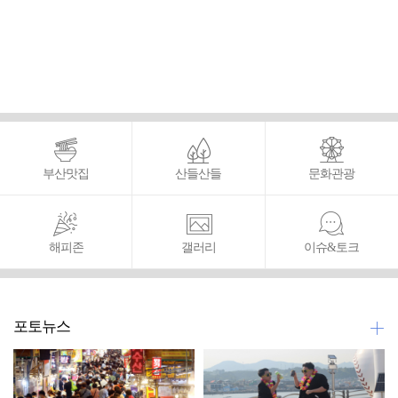
부산맛집
산들산들
문화관광
해피존
갤러리
이슈&토크
포토뉴스