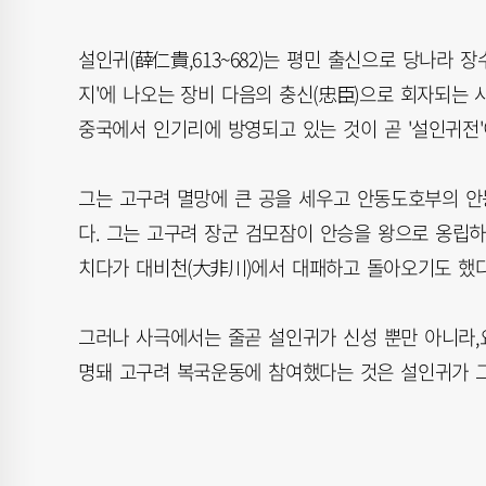
설인귀(薛仁貴,613~682)는 평민 출신으로 당나라 
지'에 나오는 장비 다음의 충신(忠臣)으로 회자되는
중국에서 인기리에 방영되고 있는 것이 곧 '설인귀전'
그는 고구려 멸망에 큰 공을 세우고 안동도호부의 안동
다. 그는 고구려 장군 검모잠이 안승을 왕으로 옹립하
치다가 대비천(大非川)에서 대패하고 돌아오기도 했다
그러나 사극에서는 줄곧 설인귀가 신성 뿐만 아니라,
명돼 고구려 복국운동에 참여했다는 것은 설인귀가 그