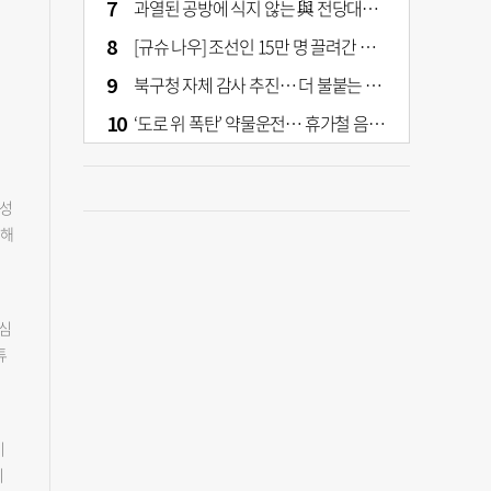
과열된 공방에 식지 않는 與 전당대회… 호남·수도권 집중하는 후보들
[규슈 나우] 조선인 15만 명 끌려간 치쿠호 탄광… 대를 이은 진실 캐기
북구청 자체 감사 추진… 더 불붙는 북구 신청사 갈등
‘도로 위 폭탄’ 약물운전… 휴가철 음주와 병행 단속 [교통안전, 시민이 만든다]
징성
 해
산
만지
에는
중심
0
튜
해
사업
라
분히
용
국비
만
이
지
 거
치
댓