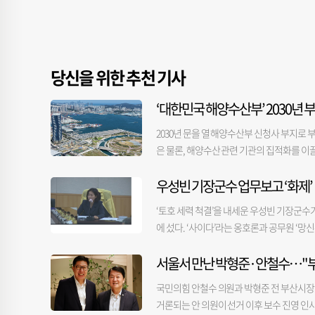
당신을 위한 추천 기사
‘대한민국 해양수산부’ 2030년 
2030년 문을 열 해양수산부 신청사 부지로
은 물론, 해양수산 관련 기관의 집적화를 이
양 거점을 구축하고, 관련 기관과의 시너지
우성빈 기장군수 업무보고 ‘화제’
내 기초지방자치단체로부터 제안서를 접수 받아
구(7만 2456㎡)를 신청사 부지로 확정했
‘토호 세력 척결’을 내세운 우성빈 기장군수
동구 외에도 강서구(명지동 상업부지·1만 940
에 섰다. ‘사이다’라는 옹호론과 공무원 ‘
㎡)가 참여해 유치 경쟁을 벌였다. 신청사의
브로 생중계했다. 이날 우 군수가 국비와 군비
수부 대변인은 이날 정례브리핑에서 “타 부처
서울서 만난 박형준·안철수…"부
계획 수립을 강조하는 장면이 화제가 됐다. 우
면서도 “시민들이 해양수도를 상징하는 건축물
가능하다’고 답하길래 용궁사에 직접 가보니 
이성, 타 기관과의 집적 가능성, 교통 접근성
국민의힘 안철수 의원과 박형준 전 부산시장이
를 받고 군비를 투입하겠느냐. 중단하라’고 말
공사(BPA) 소유지만, 사업 완공 후 소유
거론되는 안 의원이 선거 이후 보수 진영 인사
역 방송사가 해당 장면을 편집해 유튜브에 올