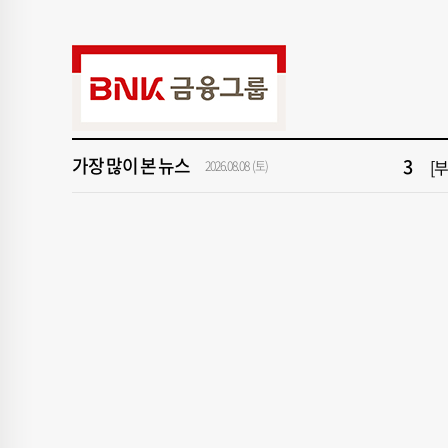
9
서
1
창
3
[
가장 많이 본 뉴스
5
[
2026.08.08 (토)
7
회
9
서
1
창