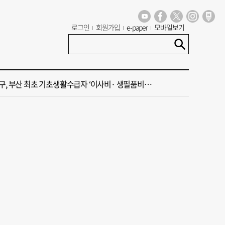
 부산공동어시장 현대화 사업 현장서 오염토 발견
로그인
회원가입
e-paper
모바일보기
신청사, 북항 재개발 부지 복합항만지구 확정
구, 부산 최초 기초생활수급자 ‘이사비· 생필품비’ 지원
주말 부울경 비 소식
·45년 국밥… 노포 맛집이 키운 골목시장 [골목시장, 다시 장날]
 부산공동어시장 현대화 사업 현장서 오염토 발견
신청사, 북항 재개발 부지 복합항만지구 확정