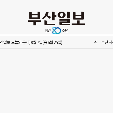
10
면1번가 상권활성화, 금정구 용역 그대로 ‘복붙’
[단독]
2
원 파크골프장 일찍 개장했더니 새벽부터 ‘문전성시’
해수부 
4
부산일보 오늘의 운세] 8월 7일(음 6월 25일)
부산 서
6
부산일보 오늘의 운세] 8월 6일(음 6월 24일)
반가雨…
8
복세 꺾인 ‘부산 아파트 시장’ 청약 미달·미분양 심화
43년 통닭
10
면1번가 상권활성화, 금정구 용역 그대로 ‘복붙’
[단독]
2
원 파크골프장 일찍 개장했더니 새벽부터 ‘문전성시’
해수부 