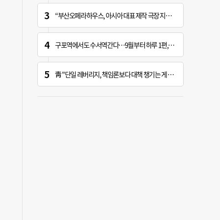
“부산오페라하우스, 아시아 대표 제작 극장 지향해야”
구포역에서도 수서역간다…9월부터 하루 1편, 주말 2편
靑 "단일 레버리지, 책임론보다 대책 챙기는 게 더 중요"