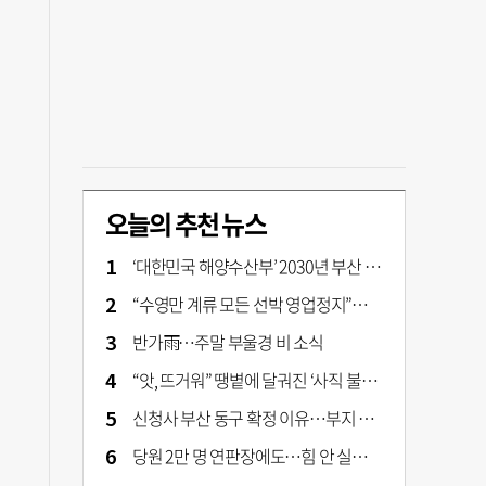
오늘의 추천 뉴스
‘대한민국 해양수산부’ 2030년 부산 북항시대 연다
“수영만 계류 모든 선박 영업정지”… 재개발 속도전
반가雨…주말 부울경 비 소식
“앗, 뜨거워” 땡볕에 달궈진 ‘사직 불가마’ 관중석 무려 70도
신청사 부산 동구 확정 이유…부지 용이성·접근성·집적 가능성이 운명 갈랐다 [해수부 북항 시대]
당원 2만 명 연판장에도…힘 안 실리는 ‘장동혁 사퇴’ 공세