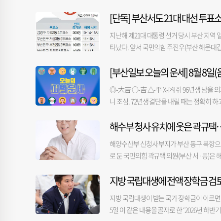
치지 않아도 돼 행정적 부담과 소요 시간을 대
렀던 인사들과 잇달아 만나며 보수진영 내 보
글이 주로 달렸다. 한 시청자는 “회의 영상을
양클러스터 조성을 목적으로 계획된 부지인 
[단독] 부산서도 21대 대선 투표소
오찬 회동을 가졌다. 안 의원은 6·3 지방선
하지만 군청 내부에서는 반발도 나온다. 노
구 부지에 해양 관련 기관을 유치하기도 용이
안 의원은 회동 후 자신의 SNS에 “박 전 
스를 받고 있다”고 적었다. 전국공무원노동조
지난해 제21대 대통령 선거 당시 부산 지역 
항 재개발 지역 내 랜드마크급 신사옥 건립을 
큼, 다시 마주 앉으니 그때의 기억이 새삼 떠
상태”라고 말했다.
타났다. 앞서 국민의힘 주진우(부산 해운대갑
라를 갖춘 부산역을 걸어서 오갈 수 있고, 
역시 부산에서 태어나 자란 사람이라 부산은 
슷한 형태의 수치가 확인됐다. 5일 〈부산일
급행철도(BuTX) 등과 연결돼 뛰어난 접근
주셨지만, 다음에는 부산에서 다시 만나기로 
[부산일보 오늘의 운세] 8월 8일(음
한 결과, 부산 914개 투표소 가운데 시간당 
편리한 곳이면서, 직원들이 출퇴근하고 안정
였다. 이번 회동은 차기 당권 도전 가능성이
수가 가장 많이 반복된 곳은 금정구 부곡2동 
해 안으로 시설 규모를 확정하고, 2030년 
울시장과 오찬 회동을 했고, 지난달 21일에
◎-大吉 ○-吉 △-平 X-凶 쥐 96년생 남
것으로 입력됐다. 연제구 연산4동 제1투표소는 
에서 깊은 관심을 보여주신 부산 시민과 지자
들과 만남을 추진 중인 것으로 알려졌다. 
니 조심. 72년생 결단을 내릴 때는 정확히 
다. 다만 대부분 서로 떨어진 시간대에 나타났
큼, 향후 신청사가 차질 없이 건립될 수 있
안 의원이 사실상 차기 당권을 염두에 두고 
신중을 기하고 냉정하게 생각해야. 36년생 방
대구 반여1동 제1투표소는 오후 6시~8시 사이
이고 있는 점을 고려해, BPA는 해수부 신청
있다. 박 전 시장은 지난 2일 울산에서 진
해수부 청사 유치에 웃은 곽규택
노력하는 것이 길. 85년생 명확한 의사표시로
는데, 제1투표소만 유일하게 오후 7시 투표자 
했다. 이 자리에는 유영하·김기현·박대출·
한 배려로 주위의 원만함을 꾀함이 좋을 듯. 
개 투표소의 시간대별 투표자 수가 비정상적
해양수산부 신청사 부지가 부산 동구 북항으
이 됐다. 지방선거 이후 몸을 낮춰온 박 전
해질 듯. 금전-△ 애정-△ 건강-○ 범 98년
투표소가 투표용지 일련번호 등을 토대로 누
로 둔 국민의힘 곽규택 의원(부산 서·동)은
커지는 모습이다.
과로 이어질 듯. 74년생 운이 좋아도 섣불
력하는 방식이다. 부산시선관위 관계자는 "
에 총력을 기울였던 다른 의원들은 아쉬운 결
50년생 다소의 막힘도 낙관적으로 생각함이. 
선 투표까지도 수사 범위가 확대될 가능성이 
지방 국립대생에 전액 장학금 검
지역구로 둔 곽규택 의원이다. 곽 의원은 발
있어도 말다툼을 삼가야. 87년생 대화의 장에
말했다.
곽 의원은 해수부와 소속·유관기관의 부산 
직감이 맞을 수 있으니 무시하지 말아야. 51
지방 국립대생이 받는 국가 장학금이 이르면
재개발 활성화를 위한 항만공사법 개정을 주
주의하면 무난한 하루. 금전-○ 애정-○ 건강
5일 이 같은 내용을 골자로 한 ‘2026년 
의했다. 교통 분야에서도 성과를 냈다. 곽 의
쟁의식보다는 협조의식이 더 좋을 듯. 76년생