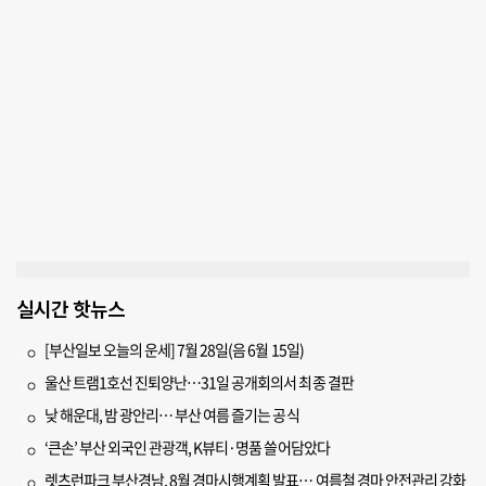
실시간 핫뉴스
[부산일보 오늘의 운세] 7월 28일(음 6월 15일)
울산 트램1호선 진퇴양난…31일 공개회의서 최종 결판
낮 해운대, 밤 광안리… 부산 여름 즐기는 공식
‘큰손’ 부산 외국인 관광객, K뷰티·명품 쓸어담았다
렛츠런파크 부산경남, 8월 경마시행계획 발표… 여름철 경마 안전관리 강화