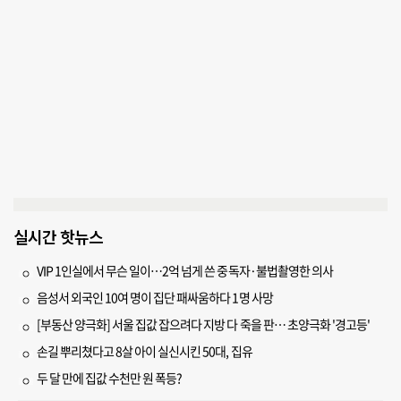
실시간 핫뉴스
VIP 1인실에서 무슨 일이…2억 넘게 쓴 중독자·불법촬영한 의사
음성서 외국인 10여 명이 집단 패싸움하다 1명 사망
[부동산 양극화] 서울 집값 잡으려다 지방 다 죽을 판… 초양극화 '경고등'
손길 뿌리쳤다고 8살 아이 실신시킨 50대, 집유
두 달 만에 집값 수천만 원 폭등?