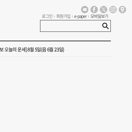
 오늘의 운세] 8월 6일(음 6월 24일)
로그인
회원가입
e-paper
모바일보기
13호 태풍 돌핀 경로, 내주 중국 상륙…'불가마 더위' 언제까지
 오늘의 운세] 8월 5일(음 6월 23일)
도 폭염 예상 못 해” 골프 예약 취소 속출
년 첫삽 뜬다더니… ‘범천기지창’ 다시 원점
 오늘의 운세] 8월 6일(음 6월 24일)
13호 태풍 돌핀 경로, 내주 중국 상륙…'불가마 더위' 언제까지