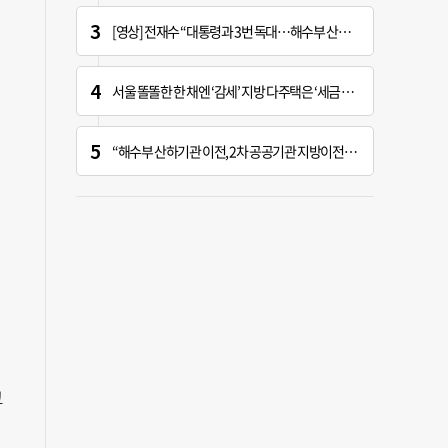
[영상] 전재수 “대통령과 3번 독대…해수부 산하기관 곧 ‘부산행’”
서울 똘똘한 한 채엔 ‘감세’ 지방 다주택은 ‘세금 폭탄’
“해수부 산하기관 이전, 2차 공공기관 지방이전과 연계 추진 안 돼”
교