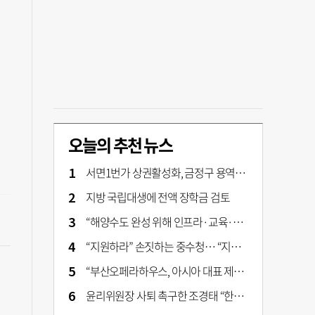
오늘의 추천 뉴스
서면1번가 상권활성화, 금정구 용역 그대로 ‘복붙’
지방 국립대생에 전액 장학금 검토
“해양수도 완성 위해 인프라·교육·세제 등 전방위 지원”…부산해양수도특별법’ 개정안 발의
“지원하라” 손짓하는 중수청… “지켜보자” 머뭇대는 검찰
“부산오페라하우스, 아시아 대표 제작 극장 지향해야”
윤리위원장 사퇴 촉구한 조경태 “한동훈 제명 철회해야”