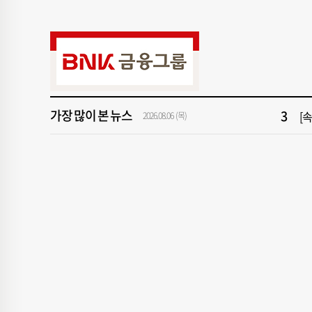
9
"아
1
[속
3
[
가장 많이 본 뉴스
5
'
2026.08.06 (목)
7
‘
9
"아
1
[속