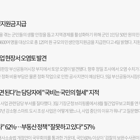
정지원금 지급
겪는 군민들의 생활 안정을 돕고 지역경제를 활성화하기 위해 군민 1인당 50만 원의 
600여 명을 대상으로 총 125억 원 규모의 민생안정지원금을 지급한다고 4일 밝혔다. 지
등록을 둔 군민과 결혼이민자, 영주권자 등이다. 지원금은 의령사랑상품권(지류형)으로 지
업 현장서 오염토 발견
다. 민생안정지원금은 오태완 의령군수의 민선 9기 대표 공약이자 핵심 정책인 ‘오(5)케어’
을 통해 고물가와 경기침체 장기화로 커진 가계 부담을 완화하는 동시에 소비를 지역 안으
위판장 부산공동어시장 부지에서 토양 오염이 발견됐다. 향후 정밀 조사에서 오염 수치가 
 것으로 의령군은 기대한다. 신청 기간은 오는 10일부터 9월 11일까지이며, 주소지 
 정화 비용 부담은 물론 정화 작업으로 인한 공사 지연이 예상된다. 5일 부산공동어시장(
 의령사랑상품권을 받을 수 있다. 의령군은 신청 초기 혼잡을 줄이기 위해 첫 주에는 출
지난달 말 어시장 현대화 사업 1단계 공사 부지(우측 본관·돌제)에서 파일 설치 작업을 하
령자와 장애인 등 거동이 불편한 군민을 위해 찾아가는 방문 신청 서비스도 제공할 계획이
면 된다'는 담당자에 "국비는 국민의 혈세" 지적
 시공사는 자체적으로 2곳에서 시료를 채취해 토질 조사를 진행한 뒤 해당 결과를 부산
 태스크포스(TF)를 구성하고 상품권 확보와 전산시스템 구축, 보조인력 배치, 콜센터 
를 어시장 측에 알렸고, 어시장은 추가 시료 채취 결과가 나오는 대로 관할 지자체인 서구
용까지 군민 불편을 최소화하기 위한 현장 대응체계도 강화할 방침이다. 오태완 군수는 “민
사업 관련 담당 부서를 질타했다. 3일 기장군청 브리핑룸에서 8월 월간업무보고회를 연 
기준치 초과여부는 정밀조사 결과에 따라 확정된다. 서구청에 오염 신고가 접수되면 서구청
민선 9기의 대표 민생정책”이라며 “어려운 시기 군민들이 정책 효과를 체감하고 지역경
7년 강소형 스마트 도시 조성 사업은 어떻게 됐느냐, 사업 중단의 이유가 뭐냐"고 질문했다
 진행하게 되는데, 오염 정도가 토양환경보전법상 기준치를 초과하는지 여부는 해당 부
다”고 말했다.
 "이 사업에서 제일 예산을 크게 가져가는게 국비 80억, 군비 80억으로 총 160억인 사
숫자(지역)가 낮을수록 오염 허용 기준이 엄격하다. 지역은 지목과 부지의 용도에 따라 결정
" 62%…부동산 정책 "잘못하고 있다" 57%
산을 차지하는 부분이 용궁사 들어가는 입구에 전기차가 다닐 수 있는 다른 차선을 확보해 
 분류되면 기준 내에 들 수 있지만, 2지역으로 분류될 경우 기준치를 넘어설 가능성이 있
 낼 공간이 없는 것 아니냐'고 몇 번을 물었는데 담당 팀장님은 '충분히 가능하다'고 답했
다. 아직 공사 지연 등을 논할 단계는 아니다”고 설명했다. 이번 오염은 과거 어선 급유를 
사소송법 개정안이 국무회의를 통과한 가운데, 국민 60% 이상이 '검찰의 보완수사권이