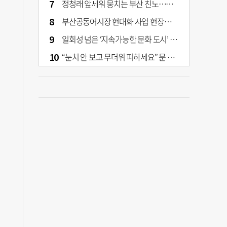
정청래 앞세워 뭉치는 부산 친노…전대 결과가 부산 민주 세력 판도 바꾼다
부산공동어시장 현대화 사업 현장서 오염토 발견
일회성 넘은 ‘지속가능한 문화 도시’ 원동력은 시민 지지 [부산은 열려 있다]
“눈치 안 보고 무더위 피하세요” 문 활짝 연 은행·마트