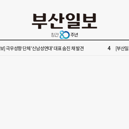
10
들 결혼했는데, 또"…퇴임 앞두고 가짜 청첩장 뿌린 초등 교장 송치
[부산일보
2
보] 폭염 부추기는 제13호 태풍 '돌핀' 이동경로 유동적…북쪽으로 꺾일까
[속보] 제
4
속보] 극우성향 단체 '신남성연대' 대표 숨진 채 발견
[부산일보
6
구포시장 가이드' 자처한 한동훈…'구포데이'로 북구 알리기 총력
“이 정
8
불가마 부산’ 식히려면 꽉 막힌 바람길 53곳 열어라
2028
10
들 결혼했는데, 또"…퇴임 앞두고 가짜 청첩장 뿌린 초등 교장 송치
[부산일보
2
보] 폭염 부추기는 제13호 태풍 '돌핀' 이동경로 유동적…북쪽으로 꺾일까
[속보] 제