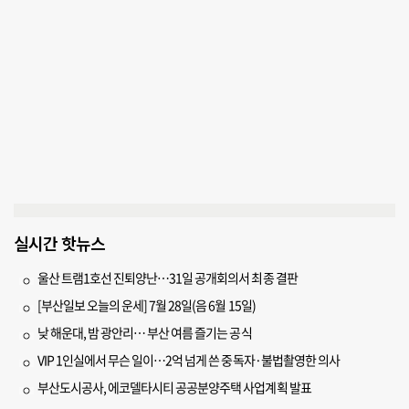
실시간 핫뉴스
울산 트램1호선 진퇴양난…31일 공개회의서 최종 결판
[부산일보 오늘의 운세] 7월 28일(음 6월 15일)
낮 해운대, 밤 광안리… 부산 여름 즐기는 공식
VIP 1인실에서 무슨 일이…2억 넘게 쓴 중독자·불법촬영한 의사
부산도시공사, 에코델타시티 공공분양주택 사업계획 발표