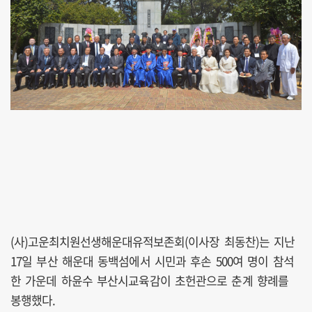
(사)고운최치원선생해운대유적보존회(이사장 최동찬)는 지난
17일 부산 해운대 동백섬에서 시민과 후손 500여 명이 참석
한 가운데 하윤수 부산시교육감이 초헌관으로 춘계 향례를
봉행했다.