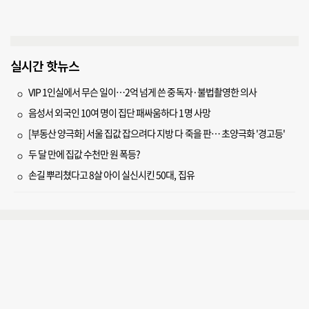
실시간 핫뉴스
VIP 1인실에서 무슨 일이…2억 넘게 쓴 중독자·불법촬영한 의사
음성서 외국인 10여 명이 집단 패싸움하다 1명 사망
[부동산 양극화] 서울 집값 잡으려다 지방 다 죽을 판… 초양극화 '경고등'
두 달 만에 집값 수천만 원 폭등?
손길 뿌리쳤다고 8살 아이 실신시킨 50대, 집유