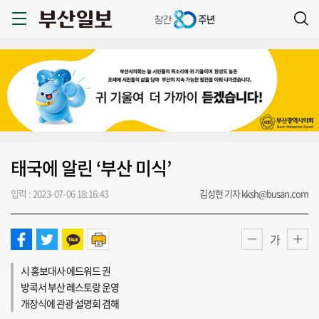
태국에 알린 ‘부산 미식’
입력 : 2023-07-06 18:16:43
김성현 기자 kksh@busan.com
가
시 홍보대사 에드워드 권
방콕서 부산 레스토랑 운영
개장식에 관광 설명회 겸해