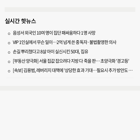
실시간 핫뉴스
음성서 외국인 10여 명이 집단 패싸움하다 1명 사망
VIP 1인실에서 무슨 일이…2억 넘게 쓴 중독자·불법촬영한 의사
손길 뿌리쳤다고 8살 아이 실신시킨 50대, 집유
[부동산 양극화] 서울 집값 잡으려다 지방 다 죽을 판… 초양극화 '경고등'
[속보] 김용범, 레버리지 대책에 '상당한 효과 기대…필요시 추가 방안도 검토'