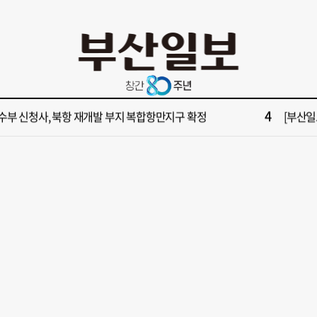
10
불가마 부산’ 식히려면 꽉 막힌 바람길 53곳 열어라
2028
2
보] 제13호 태풍 돌핀 경로, 내주 중국 상륙…'불가마 더위' 언제까지
"아들 결
4
수부 신청사, 북항 재개발 부지 복합항만지구 확정
[부산일보
6
구포시장 가이드' 자처한 한동훈…'구포데이'로 북구 알리기 총력
[부산일보
8
업 반세기 만에 노조 생긴 두 기업, 닮은 꼴 노사 갈등
[부산일보
10
불가마 부산’ 식히려면 꽉 막힌 바람길 53곳 열어라
2028
2
보] 제13호 태풍 돌핀 경로, 내주 중국 상륙…'불가마 더위' 언제까지
"아들 결