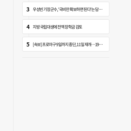
우성빈 기장군수, '국비만 확보하면 된다'는 담당자에 "국비는 국민의 혈세" 지적
지방 국립대생에 전액 장학금 검토
[속보] 프로야구 9일까지 중단, 11일 재개…19시 경기 시작