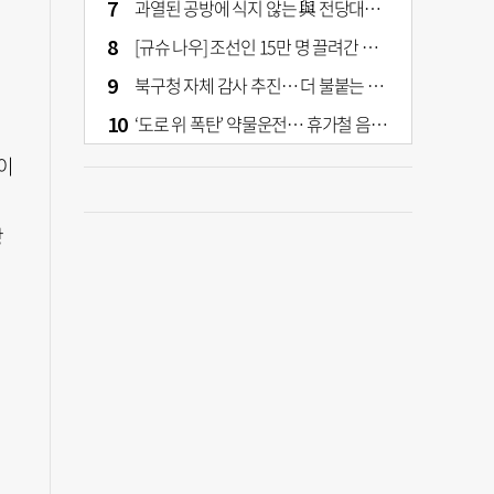
과열된 공방에 식지 않는 與 전당대회… 호남·수도권 집중하는 후보들
[규슈 나우] 조선인 15만 명 끌려간 치쿠호 탄광… 대를 이은 진실 캐기
북구청 자체 감사 추진… 더 불붙는 북구 신청사 갈등
‘도로 위 폭탄’ 약물운전… 휴가철 음주와 병행 단속 [교통안전, 시민이 만든다]
이
장