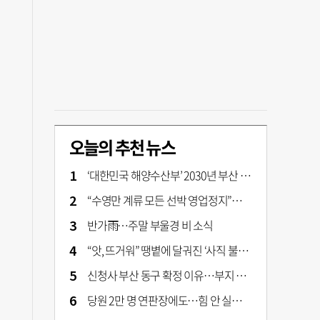
오늘의 추천 뉴스
‘대한민국 해양수산부’ 2030년 부산 북항시대 연다
“수영만 계류 모든 선박 영업정지”… 재개발 속도전
반가雨…주말 부울경 비 소식
“앗, 뜨거워” 땡볕에 달궈진 ‘사직 불가마’ 관중석 무려 70도
신청사 부산 동구 확정 이유…부지 용이성·접근성·집적 가능성이 운명 갈랐다 [해수부 북항 시대]
당원 2만 명 연판장에도…힘 안 실리는 ‘장동혁 사퇴’ 공세