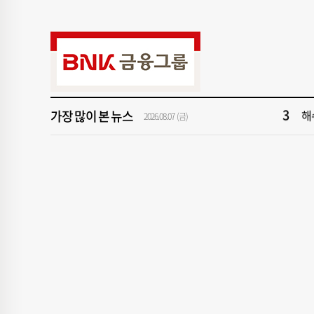
9
‘
1
[속
3
해
가장 많이 본 뉴스
5
'
2026.08.07 (금)
7
창
9
‘
1
[속