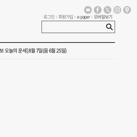
년 첫삽 뜬다더니… ‘범천기지창’ 다시 원점
로그인
회원가입
e-paper
모바일보기
혼했는데, 또"…퇴임 앞두고 가짜 청첩장 뿌린 초등 교장 송치
 오늘의 운세] 8월 7일(음 6월 25일)
 오늘의 운세] 8월 5일(음 6월 23일)
 오늘의 운세] 8월 6일(음 6월 24일)
년 첫삽 뜬다더니… ‘범천기지창’ 다시 원점
혼했는데, 또"…퇴임 앞두고 가짜 청첩장 뿌린 초등 교장 송치