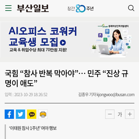
국힘 “참사 반복 막아야”… 민주 “진상 규
명이 애도”
입력 : 2023-10-29 18:26:52
김종우 기자 kjongwoo@busan.com
가
‘이태원 참사 1주년’ 여야 행보