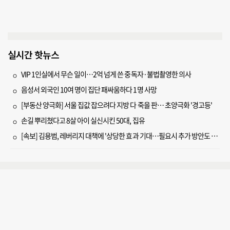
실시간 핫뉴스
VIP 1인실에서 무슨 일이…2억 넘게 쓴 중독자·불법촬영한 의사
음성서 외국인 10여 명이 집단 패싸움하다 1명 사망
[부동산 양극화] 서울 집값 잡으려다 지방 다 죽을 판… 초양극화 '경고등'
손길 뿌리쳤다고 8살 아이 실신시킨 50대, 집유
[속보] 김용범, 레버리지 대책에 '상당한 효과 기대…필요시 추가 방안도 검토'