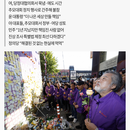
여, 당정대협의회서 묵념·애도 시간
추모대회 정치 행사로 간주해 불참
윤 대통령 “더 나은 세상 만들 책임”
야 대표들, 추모대회서 정부·여당 성토
민주 “1년 지났지만 책임진 사람 없어
진상 조사 특별법 제정 최선 다하겠다”
정의당 “해결된 것 없는 현실에 먹먹”