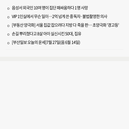
음성서 외국인 10여 명이 집단 패싸움하다 1명 사망
VIP 1인실에서 무슨 일이…2억 넘게 쓴 중독자·불법촬영한 의사
[부동산 양극화] 서울 집값 잡으려다 지방 다 죽을 판… 초양극화 '경고등'
손길 뿌리쳤다고 8살 아이 실신시킨 50대, 집유
[부산일보 오늘의 운세]7월 27일(음 6월 14일)